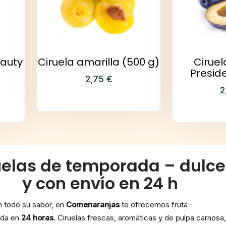
eauty
Ciruela amarilla (500 g)
Cirue
Presid
2,75
€
2
elas de temporada – dulce
y con envío en 24 h
 todo su sabor, en
Comenaranjas
te ofrecemos fruta
ada en
24 horas
. Ciruelas frescas, aromáticas y de pulpa carnosa,