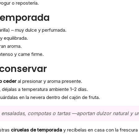
yogur o repostería.
 temporada
illa) – muy dulce y perfumada.
y equilibrada.
gran aroma.
ntenso y carne firme.
 conservar
ro ceder
al presionar y aroma presente.
 déjalas a temperatura ambiente 1–2 días.
uárdalas en la nevera dentro del cajón de fruta.
n ensaladas, compotas o tartas —aportan dulzor natural y una
stras
ciruelas de temporada
y recíbelas en casa con la frescura 