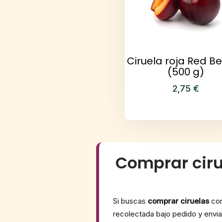
Ciruela roja Red B
(500 g)
2,75
€
Comprar ciru
Si buscas
comprar ciruelas
con
recolectada bajo pedido y envi