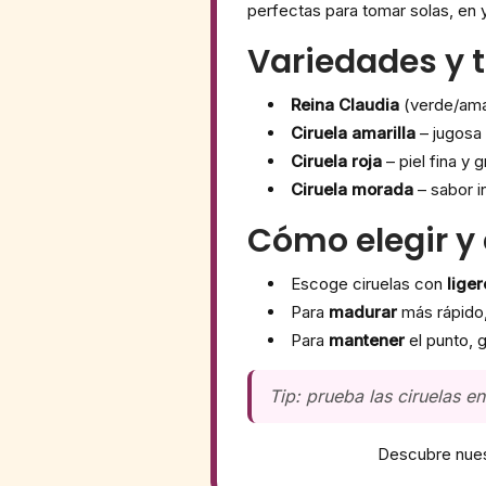
perfectas para tomar solas, en 
Variedades y
Reina Claudia
(verde/amar
Ciruela amarilla
– jugosa 
Ciruela roja
– piel fina y 
Ciruela morada
– sabor i
Cómo elegir y
Escoge ciruelas con
lige
Para
madurar
más rápido,
Para
mantener
el punto, g
Tip: prueba las ciruelas e
Descubre nue