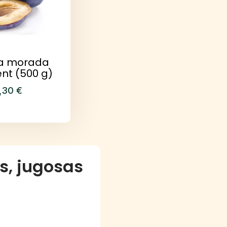
la morada
ent (500 g)
,30
€
s, jugosas