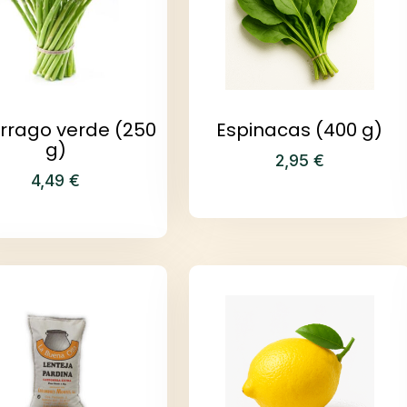
rrago verde (250
Espinacas (400 g)
g)
2,95
€
4,49
€