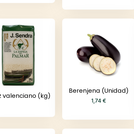
Berenjena (Unidad)
z valenciano (kg)
1,74
€