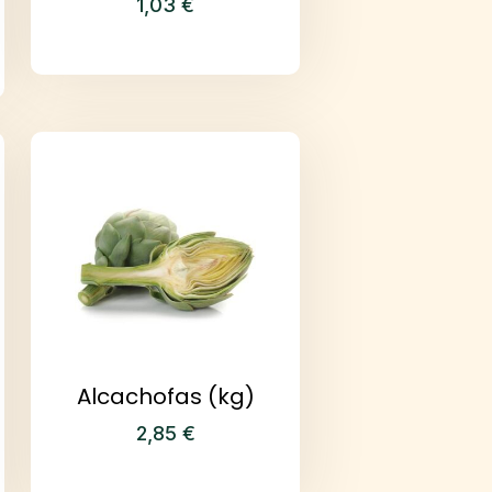
1,03
€
Alcachofas (kg)
2,85
€