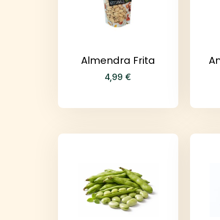
Almendra Frita
An
4,99
€