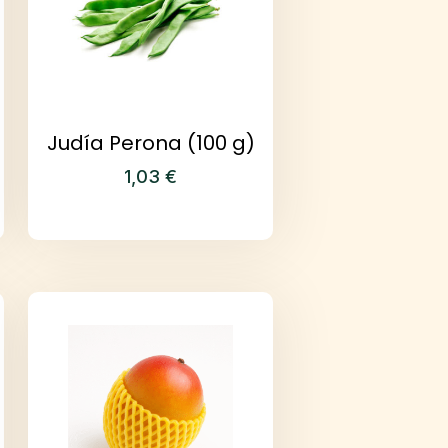
Judía Perona (100 g)
1,03
€