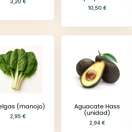
3,20
€
10,50
€
elgas (manojo)
Aguacate Hass
(unidad)
2,95
€
2,94
€