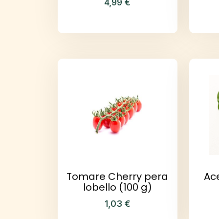
4,99
€
Tomare Cherry pera
Ac
lobello (100 g)
1,03
€