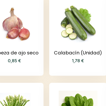
eza de ajo seco
Calabacín (Unidad)
0,85
€
1,78
€