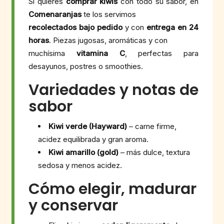
Si quieres
comprar kiwis
con todo su sabor, en
Comenaranjas
te los servimos
recolectados bajo pedido
y con
entrega en 24
horas
. Piezas jugosas, aromáticas y con
muchísima
vitamina C
, perfectas para
desayunos, postres o smoothies.
Variedades y notas de
sabor
Kiwi verde (Hayward)
– carne firme,
acidez equilibrada y gran aroma.
Kiwi amarillo (gold)
– más dulce, textura
sedosa y menos acidez.
Cómo elegir, madurar
y conservar