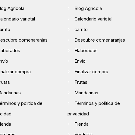
log Agrícola
Blog Agrícola
alendario varietal
Calendario varietal
arrito
carrito
escubre comenaranjas
Descubre comenaranjas
laborados
Elaborados
nvío
Envío
inalizar compra
Finalizar compra
rutas
Frutas
andarinas
Mandarinas
érminos y política de
Términos y política de
acidad
privacidad
ienda
Tienda
erduras
Verduras