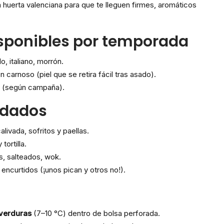
 huerta valenciana para que te lleguen firmes, aromáticos
sponibles por temporada
lo, italiano, morrón.
ón carnoso (piel que se retira fácil tras asado).
la (según campaña).
ndados
alivada, sofritos y paellas.
 tortilla.
s, salteados, wok.
y encurtidos (¡unos pican y otros no!).
 verduras
(7–10 °C) dentro de bolsa perforada.