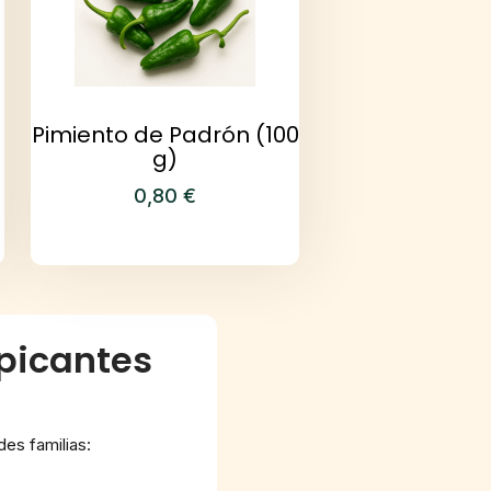
Pimiento de Padrón (100
g)
0,80
€
 picantes
es familias: