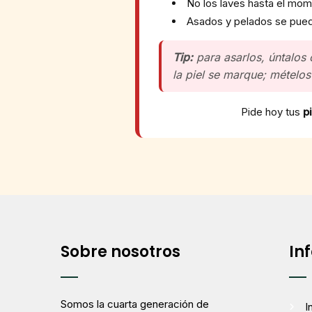
No los laves hasta el mo
Asados y pelados se pu
Tip:
para asarlos, úntalos 
la piel se marque; mételo
Pide hoy tus
p
Sobre nosotros
In
Somos la cuarta generación de
I