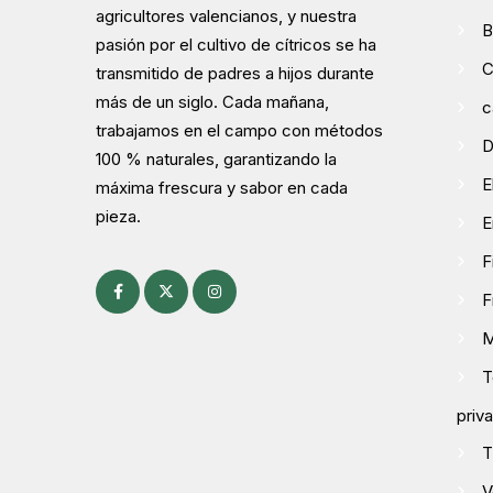
agricultores valencianos, y nuestra
B
pasión por el cultivo de cítricos se ha
C
transmitido de padres a hijos durante
más de un siglo. Cada mañana,
c
trabajamos en el campo con métodos
D
100 % naturales, garantizando la
E
máxima frescura y sabor en cada
pieza.
E
F
F
M
T
priv
T
V