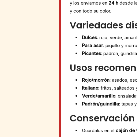
y los enviamos en
24 h
desde la
y con todo su color.
Variedades di
Dulces
: rojo, verde, amaril
Para asar
: piquillo y morr
Picantes
: padrón, guindil
Usos recome
Rojo/morrón
: asados, esc
Italiano
: fritos, salteados y
Verde/amarillo
: ensalada
Padrón/guindilla
: tapas 
Conservación
Guárdalos en el
cajón de