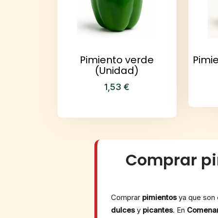
Pimiento verde
Pimie
(Unidad)
1,53
€
Comprar pim
Comprar
pimientos
ya que son e
dulces
y
picantes
. En
Comenar