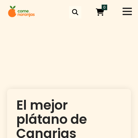
Skip
0
to
content
El mejor
plátano de
Canarias