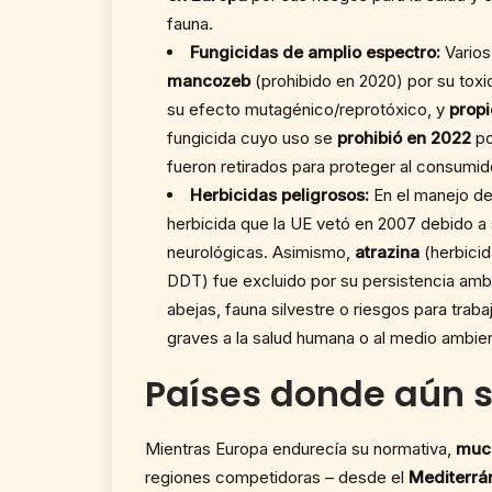
fauna.
Fungicidas de amplio espectro:
Varios
mancozeb
(prohibido en 2020) por su toxi
su efecto mutagénico/reprotóxico, y
prop
fungicida cuyo uso se
prohibió en 2022
po
fueron retirados para proteger al consumid
Herbicidas peligrosos:
En el manejo de
herbicida que la UE vetó en 2007 debido a
neurológicas. Asimismo,
atrazina
(herbicid
DDT) fue excluido por su persistencia ambi
abejas, fauna silvestre o riesgos para trab
graves a la salud humana o al medio ambie
Países donde aún s
Mientras Europa endurecía su normativa,
much
regiones competidoras – desde el
Mediterrá