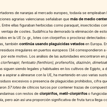
rtadores de naranjas al mercado europeo, todavía se empleaban 
aciones agrarias valencianas señalaban que
más de medio cente
. Entre ellas figuraban herbicidas como paraquat, insecticidas c
ventaja de costes. Sudáfrica ha demorado la eliminación de esto
dos en la UE (v. gr., lotes con clorpirifos o procloraz detectados 
as, también
continúa usando plaguicidas vetados
en Europa. E
 residuos irregulares en puertos europeos (34 correspondieron a 
 por este motivo. Los análisis de las autoridades encontraron en
:
clorfenapir, fentoato (fenthion), profenofós, diazinón, dimetoat
s siguen siendo legales y habituales en los cultivos de Egipto, a d
a aspirar a alinearse con la UE, ha mantenido en uso varias sust
esiduos excesivos o presencia de plaguicidas prohibidos, cifra qu
earon
57 lotes
de cítricos turcos por contener trazas de compues
andarinas con restos de
clorpirifos, metil-clorpirifos
o fungicid
, pero aún así una proporción significativa de fruta turca llega 