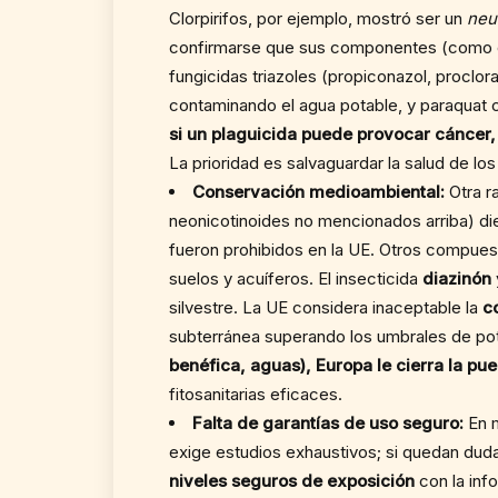
Clorpirifos, por ejemplo, mostró ser un
neu
confirmarse que sus componentes (como el 
fungicidas triazoles (propiconazol, proclo
contaminando el agua potable, y paraquat c
si un plaguicida puede provocar cáncer,
La prioridad es salvaguardar la salud de lo
Conservación medioambiental:
Otra ra
neonicotinoides no mencionados arriba) die
fueron prohibidos en la UE. Otros compuest
suelos y acuíferos. El insecticida
diazinón
silvestre. La UE considera inaceptable la
c
subterránea superando los umbrales de pota
benéfica, aguas), Europa le cierra la pue
fitosanitarias eficaces.
Falta de garantías de uso seguro:
En m
exige estudios exhaustivos; si quedan dud
niveles seguros de exposición
con la inf