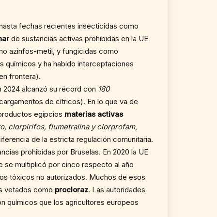
hasta fechas recientes insecticidas como
nar
de sustancias activas prohibidas en la UE
omo azinfos-metil, y fungicidas como
s químicos y ha habido interceptaciones
en frontera).
n 2024 alcanzó su récord con
180
cargamentos de cítricos). En lo que va de
 productos egipcios
materias activas
o, clorpirifos, flumetralina y clorprofam
,
iferencia de la estricta regulación comunitaria.
ancias prohibidas por Bruselas. En 2020 la UE
e se multiplicó por cinco respecto al año
tos tóxicos no autorizados. Muchos de esos
as vetados como
procloraz
. Las autoridades
con químicos que los agricultores europeos