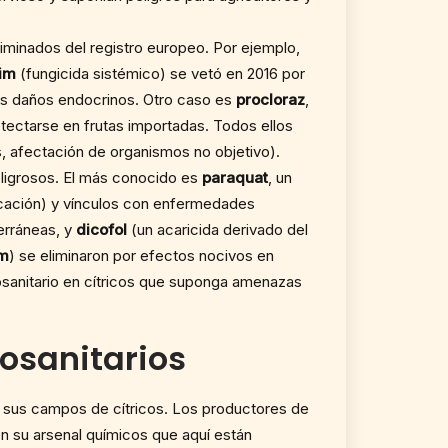
liminados del registro europeo. Por ejemplo,
im
(fungicida sistémico) se vetó en 2016 por
les daños endocrinos. Otro caso es
procloraz
,
etectarse en frutas importadas. Todos ellos
, afectación de organismos no objetivo).
eligrosos. El más conocido es
paraquat
, un
icación) y vínculos con enfermedades
erráneas, y
dicofol
(un acaricida derivado del
am
) se eliminaron por efectos nocivos en
itosanitario en cítricos que suponga amenazas
osanitarios
 sus campos de cítricos. Los productores de
n su arsenal químicos que aquí están