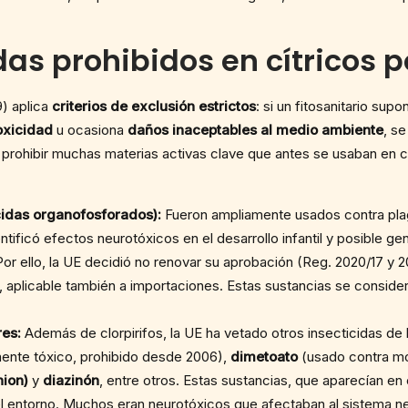
das prohibidos en cítricos p
9) aplica
criterios de exclusión estrictos
: si un fitosanitario sup
oxicidad
u ocasiona
daños inaceptables al medio ambiente
, s
a prohibir muchas materias activas clave que antes se usaban en cí
ticidas organofosforados):
Fueron ampliamente usados contra plagas
ntificó efectos neurotóxicos en el desarrollo infantil y posible 
Por ello, la UE decidió no renovar su aprobación (Reg. 2020/17 y
, aplicable también a importaciones. Estas sustancias se conside
res:
Además de clorpirifos, la UE ha vetado otros insecticidas de 
ente tóxico, prohibido desde 2006),
dimetoato
(usado contra mo
hion)
y
diazinón
, entre otros. Estas sustancias, que aparecían en
el entorno. Muchos eran neurotóxicos que afectaban al sistema ne