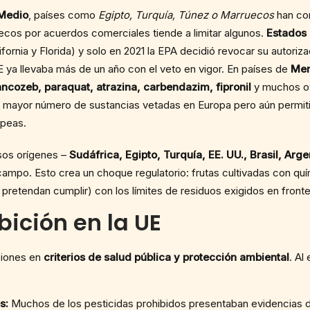
 Medio
, países como
Egipto, Turquía, Túnez o Marruecos
han con
ecos por acuerdos comerciales tiende a limitar algunos.
Estados
ornia y Florida) y solo en 2021 la EPA decidió revocar su autoriz
E ya llevaba más de un año con el veto en vigor. En países de
Mer
ancozeb, paraquat, atrazina, carbendazim, fipronil
y muchos otr
on el mayor número de sustancias vetadas en Europa pero aún permi
opeas.
sos orígenes –
Sudáfrica, Egipto, Turquía, EE. UU., Brasil, Arge
l campo. Esto crea un choque regulatorio: frutas cultivadas con qu
etendan cumplir) con los límites de residuos exigidos en fronte
bición en la UE
ciones en
criterios de salud pública y protección ambiental
. Al
s:
Muchos de los pesticidas prohibidos presentaban evidencias d