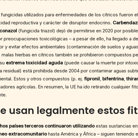
 fungicidas utilizados para enfermedades de los cítricos fueron e
cidad reproductiva y carácter de disruptor endocrino.
Carbendaz
iconazol
(fungicida triazol) dejó de permitirse en 2020 por posib
r preocupaciones toxicológicas – a pesar de ello, ha llegado a d
or y evitar efectos ambientales (contaminación de suelos y aguas
 malas hierbas en cítricos también se prohibieron compuestos p
 su
extrema toxicidad aguda
(puede causar la muerte por intox
a residual) está prohibida desde 2004 por contaminar aguas subt
ental. Estos y otros compuestos (p. ej.
fipronil
,
bifentrina
,
thir
ajadores agrícolas. En resumen, la UE ha ido retirando cualquier f
nte.
e usan legalmente estos fit
os países terceros continuaron utilizando
estas sustancias en
neo extracomunitario
hasta América y África – siguen teniendo e