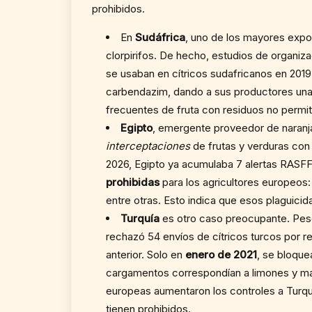
prohibidos.
En
Sudáfrica
, uno de los mayores expo
clorpirifos. De hecho, estudios de organiz
se usaban en cítricos sudafricanos en 2019
carbendazim, dando a sus productores una 
frecuentes de fruta con residuos no permiti
Egipto
, emergente proveedor de naranj
interceptaciones
de frutas y verduras con
2026, Egipto ya acumulaba 7 alertas RASFF
prohibidas
para los agricultores europeos
entre otras. Esto indica que esos plaguicida
Turquía
es otro caso preocupante. Pese 
rechazó 54 envíos de cítricos turcos por r
anterior. Solo en
enero de 2021
, se bloqu
cargamentos correspondían a limones y m
europeas aumentaron los controles a Turquía
tienen prohibidos.