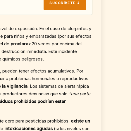
SUSCRÍBETE ↓
vel de exposición. En el caso de clorpirifos y
te para niños y embarazadas (por sus efectos
vel de
procloraz
20 veces por encima del
 destrucción inmediata. Este incidente
de químicos peligrosos.
a, pueden tener efectos acumulativos. Por
buir a problemas hormonales o reproductivos
la vigilancia
. Los sistemas de alerta rápida
os productores denuncian que solo
“una parte
iduos prohibidos podrían estar
te cero para pesticidas prohibidos,
existe un
sde
intoxicaciones agudas
(si los niveles son