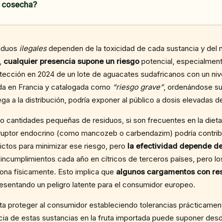
a cosecha?
siduos
ilegales
dependen de la toxicidad de cada sustancia y del ni
o,
cualquier presencia supone un riesgo
potencial, especialmen
detección en 2024 de un lote de aguacates sudafricanos con un ni
tada en Francia y catalogada como
“riesgo grave”
, ordenándose su
ega a la distribución, podría exponer al público a dosis elevadas 
uso cantidades pequeñas de residuos, si son frecuentes en la diet
isruptor endocrino (como mancozeb o carbendazim) podría contri
ictos para minimizar ese riesgo, pero
la efectividad depende de 
incumplimientos cada año en cítricos de terceros países, pero l
ona físicamente. Esto implica que
algunos cargamentos con res
resentando un peligro latente para el consumidor europeo.
nta proteger al consumidor estableciendo tolerancias prácticamen
cia de estas sustancias en la fruta importada puede suponer de