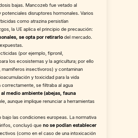
a dosis bajas. Mancozeb fue vetado al
 potenciales disruptores hormonales. Varios
rbicidas como atrazina persistían
os, la UE aplica el principio de precaución:
nales, se opta por retirarlo
del mercado.
 expuestas.
ticidas (por ejemplo, fipronil,
a los ecosistemas y la agricultura; por ello
s, mamíferos insectívoros) y contaminan
ioacumulación y toxicidad para la vida
a correctamente, se filtraba al agua
s al medio ambiente (abejas, fauna
ble, aunque implique renunciar a herramientas
 bajo las condiciones europeas. La normativa
irifos, concluyó que
no se podían establecer
fectivos (como en el caso de una intoxicación