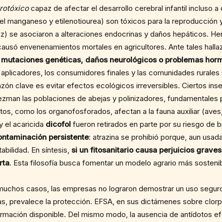
rotóxico
capaz de afectar el desarrollo cerebral infantil incluso 
manganeso y etilenotiourea) son tóxicos para la reproducción y
raz) se asociaron a alteraciones endocrinas y daños hepáticos. He
ausó envenenamientos mortales en agricultores. Ante tales hallazg
 mutaciones genéticas, daños neurológicos o problemas hormo
s aplicadores, los consumidores finales y las comunidades rurales
zón clave es evitar efectos ecológicos irreversibles. Ciertos insec
zman las poblaciones de abejas y polinizadores, fundamentales par
os, como los organofosforados, afectan a la fauna auxiliar (ave
y el acaricida
dicofol
fueron retirados en parte por su riesgo de b
ontaminación persistente
: atrazina se prohibió porque, aun usad
bilidad. En síntesis,
si un fitosanitario causa perjuicios grave
rta
. Esta filosofía busca fomentar un modelo agrario más sosteni
uchos casos, las empresas no lograron demostrar un uso seguro
as, prevalece la protección. EFSA, en sus dictámenes sobre clorp
ormación disponible. Del mismo modo, la ausencia de antídotos e