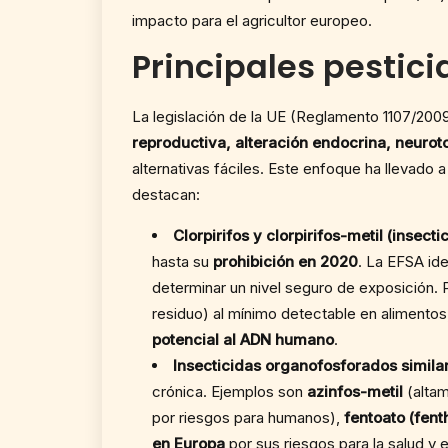
impacto para el agricultor europeo.
Principales pestici
La legislación de la UE (Reglamento 1107/200
reproductiva, alteración endocrina, neurot
alternativas fáciles. Este enfoque ha llevado 
destacan:
Clorpirifos y clorpirifos-metil (insec
hasta su
prohibición en 2020
. La EFSA ide
determinar un nivel seguro de exposición. 
residuo) al mínimo detectable en alimentos
potencial al ADN humano
.
Insecticidas organofosforados simila
crónica. Ejemplos son
azinfos-metil
(altam
por riesgos para humanos),
fentoato (fent
en Europa
por sus riesgos para la salud y 