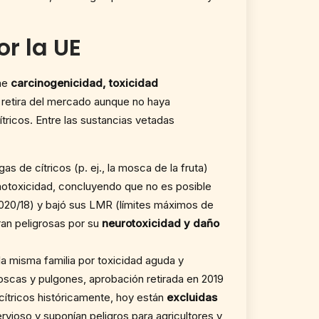
or la UE
one
carcinogenicidad, toxicidad
e retira del mercado aunque no haya
tricos. Entre las sustancias vetadas
 de cítricos (p. ej., la mosca de la fruta)
genotoxicidad, concluyendo que no es posible
 2020/18) y bajó sus LMR (límites máximos de
ran peligrosas por su
neurotoxicidad y daño
la misma familia por toxicidad aguda y
scas y pulgones, aprobación retirada en 2019
 cítricos históricamente, hoy están
excluidas
rvioso y suponían peligros para agricultores y