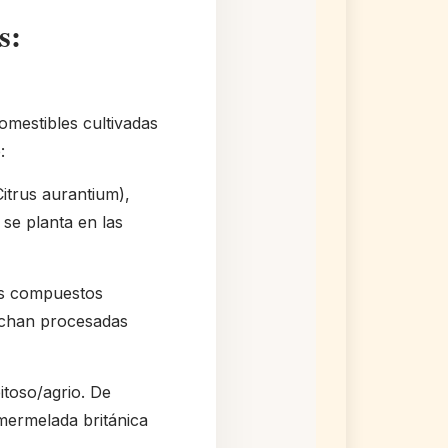
s:
omestibles cultivadas
:
itrus aurantium),
se planta en las
ás compuestos
echan procesadas
itoso/agrio. De
 mermelada británica