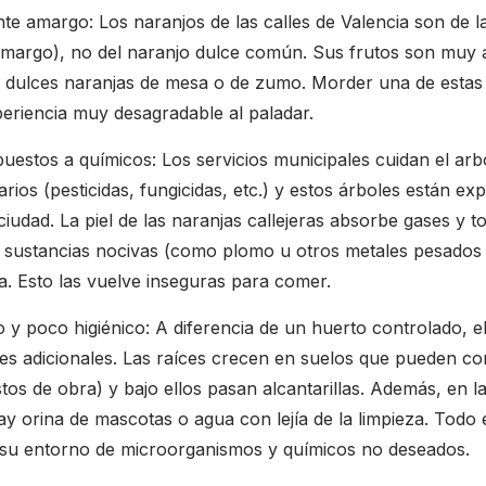
 amargo: Los naranjos de las calles de Valencia son de la
amargo), no del naranjo dulce común. Sus frutos son muy 
s dulces naranjas de mesa o de zumo. Morder una de estas
periencia muy desagradable al paladar.
puestos a químicos: Los servicios municipales cuidan el a
arios (pesticidas, fungicidas, etc.) y estos árboles están ex
iudad. La piel de las naranjas callejeras absorbe gases y t
sustancias nocivas (como plomo u otros metales pesados 
a. Esto las vuelve inseguras para comer.
y poco higiénico: A diferencia de un huerto controlado, e
es adicionales. Las raíces crecen en suelos que pueden co
os de obra) y bajo ellos pasan alcantarillas. Además, en la
ay orina de mascotas o agua con lejía de la limpieza. Todo
o su entorno de microorganismos y químicos no deseados.