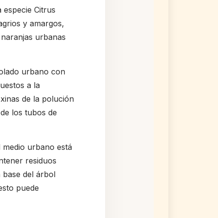
 especie Citrus
agrios y amargos,
 naranjas urbanas
rbolado urbano con
puestos a la
oxinas de la polución
de los tubos de
l medio urbano está
ntener residuos
 base del árbol
 esto puede