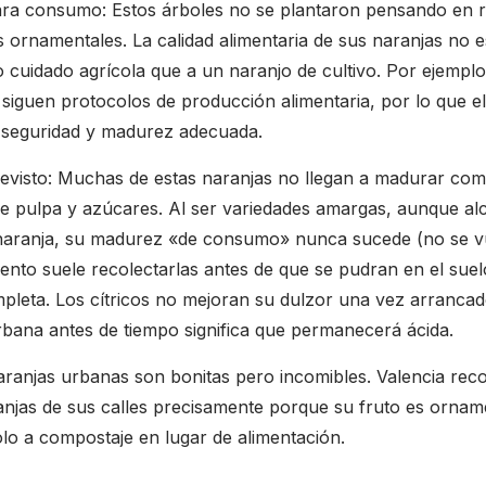
ara consumo: Estos árboles no se plantaron pensando en r
s ornamentales. La calidad alimentaria de sus naranjas no e
o cuidado agrícola que a un naranjo de cultivo. Por ejemplo
 siguen protocolos de producción alimentaria, por lo que e
e seguridad y madurez adecuada.
evisto: Muchas de estas naranjas no llegan a madurar co
de pulpa y azúcares. Al ser variedades amargas, aunque a
r naranja, su madurez «de consumo» nunca sucede (no se v
nto suele recolectarlas antes de que se pudran en el suel
pleta. Los cítricos no mejoran su dulzor una vez arrancado
bana antes de tiempo significa que permanecerá ácida.
ranjas urbanas son bonitas pero incomibles. Valencia rec
ranjas de sus calles precisamente porque su fruto es ornam
o a compostaje en lugar de alimentación.