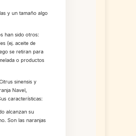
llas y un tamaño algo
s han sido otros:
s (ej. aceite de
ego se retiran para
melada o productos
itrus sinensis y
ranja Navel,
us características:
do alcanzan su
mo. Son las naranjas