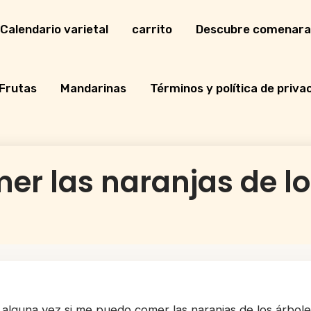
Calendario varietal
carrito
Descubre comenara
Frutas
Mandarinas
Términos y política de priva
r las naranjas de lo
alguna vez si me puedo comer las naranjas de los árbole