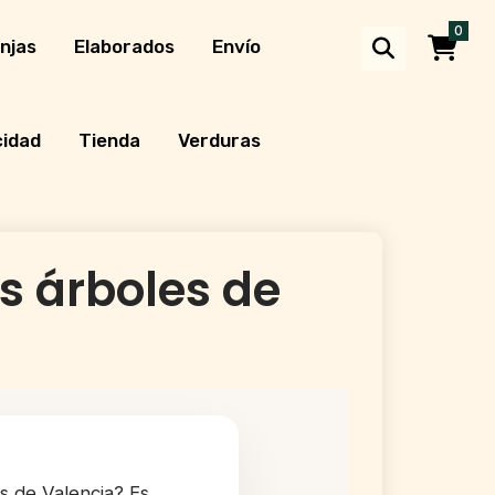
0
njas
Elaborados
Envío
cidad
Tienda
Verduras
s árboles de
s de Valencia? Es