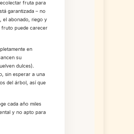
ecolectar fruta para
stá garantizada – no
, el abonado, riego y
l fruto puede carecer
mpletamente en
lcancen su
uelven dulces).
o, sin esperar a una
s del árbol, así que
oge cada año miles
ental y no apto para