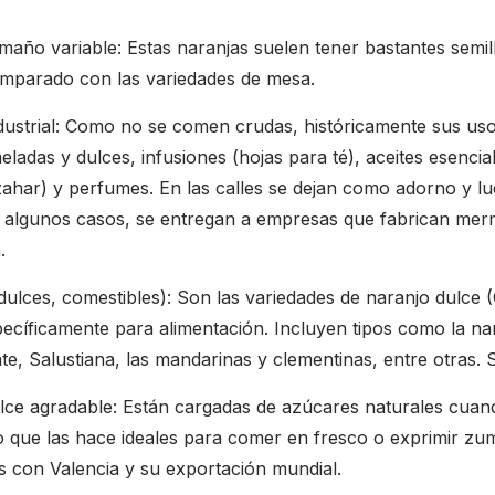
maño variable: Estas naranjas suelen tener bastantes semi
omparado con las variedades de mesa.
ustrial: Como no se comen crudas, históricamente sus uso
adas y dulces, infusiones (hojas para té), aceites esenciale
azahar) y perfumes. En las calles se dejan como adorno y lu
 algunos casos, se entregan a empresas que fabrican mer
.
ulces, comestibles): Son las variedades de naranjo dulce (C
specíficamente para alimentación. Incluyen tipos como la na
te, Salustiana, las mandarinas y clementinas, entre otras. S
lce agradable: Están cargadas de azúcares naturales cuan
 que las hace ideales para comer en fresco o exprimir zu
s con Valencia y su exportación mundial.