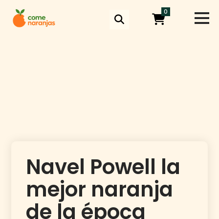
Skip
0
to
content
Navel Powell la
mejor naranja
de la época