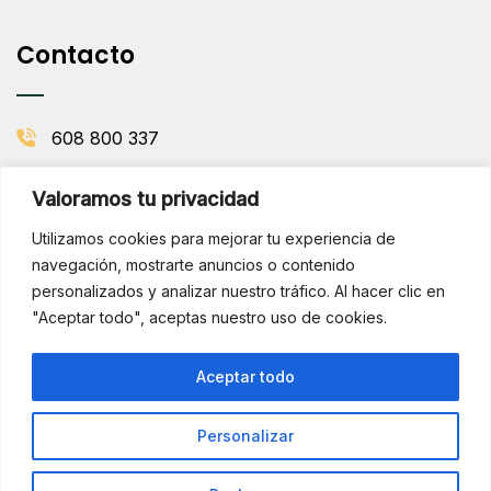
Contacto
608 800 337
info@comenaranjas.com
Valoramos tu privacidad
Picanya, Valencia
Utilizamos cookies para mejorar tu experiencia de
navegación, mostrarte anuncios o contenido
personalizados y analizar nuestro tráfico. Al hacer clic en
BOLETÍN DE LA HUERTA
"Aceptar todo", aceptas nuestro uso de cookies.
Subscribirse
¡Hola!
Aceptar todo
¿Necesitas ayuda? Consúltame
por WhatsApp
Personalizar
Copyright © 2025 Comenaranjas. Todos los derechos
reservados.