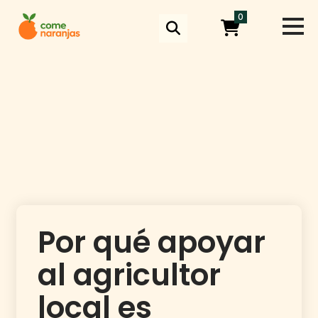
Skip
0
to
content
Por qué apoyar
al agricultor
local es