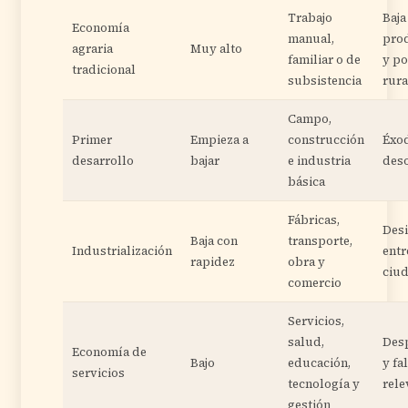
Trabajo
Baja
Economía
manual,
pro
agraria
Muy alto
familiar o de
y p
tradicional
subsistencia
rura
Campo,
Primer
Empieza a
construcción
Éxod
desarrollo
bajar
e industria
des
básica
Fábricas,
Des
Baja con
transporte,
Industrialización
entr
rapidez
obra y
ciu
comercio
Servicios,
salud,
Des
Economía de
Bajo
educación,
y fa
servicios
tecnología y
rele
gestión