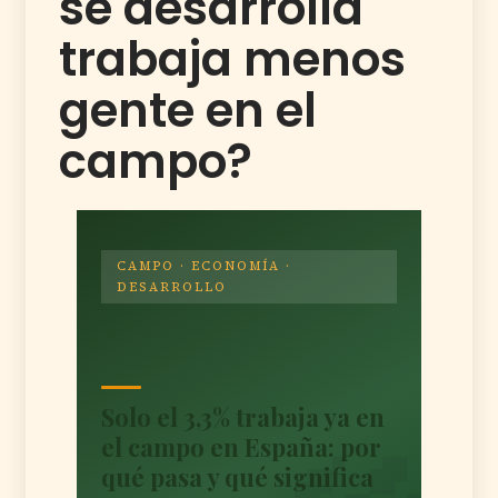
se desarrolla
trabaja menos
gente en el
campo?
CAMPO · ECONOMÍA ·
DESARROLLO
Solo el 3,3% trabaja ya en
el campo en España: por
qué pasa y qué significa