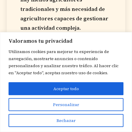
tradicionales y más necesidad de
agricultores capaces de gestionar
una actividad compleja
.
Valoramos tu privacidad
Utilizamos cookies para mejorar tu experiencia de
El riesgo: que el campo se
navegación, mostrarte anuncios o contenido
vacíe sin hacerse más fuerte
personalizados y analizar nuestro tráfico. Al hacer clic
en "Aceptar todo", aceptas nuestro uso de cookies.
Hasta aquí, el proceso puede
parecer casi automático: sube la
¡Hola!
Aceptar todo
¿Necesitas ayuda? Consúltame
productividad, baja el empleo
por WhatsApp
Personalizar
agrícola, aparecen mejores trabajos
fuera del campo. Pero esto no
Rechazar
siempre es tan limpio. A finales de