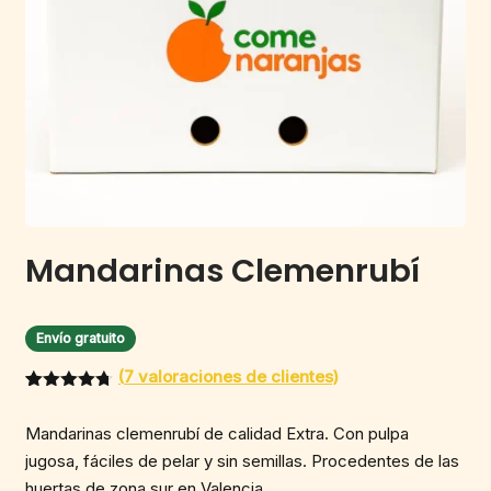
Mandarinas Clemenrubí
Envío gratuito
(
7
valoraciones de clientes)
Valorado
7
con
4.71
Mandarinas clemenrubí de calidad Extra. Con pulpa
de 5 en
base a
jugosa, fáciles de pelar y sin semillas. Procedentes de las
valoracione
s de
huertas de zona sur en Valencia