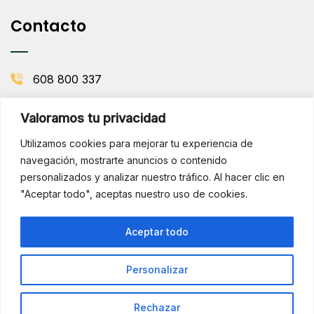
Contacto
608 800 337
info@comenaranjas.com
Valoramos tu privacidad
Picanya, Valencia
Utilizamos cookies para mejorar tu experiencia de
navegación, mostrarte anuncios o contenido
personalizados y analizar nuestro tráfico. Al hacer clic en
BOLETÍN DE LA HUERTA
"Aceptar todo", aceptas nuestro uso de cookies.
Subscribirse
¡Hola!
Aceptar todo
¿Necesitas ayuda? Consúltame
por WhatsApp
Personalizar
Copyright © 2025 Comenaranjas. Todos los derechos
reservados.
Rechazar