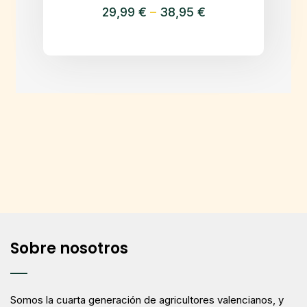
29,99
€
38,95
€
Price
–
Este
range:
producto
29,99 €
tiene
through
múltiples
38,95 €
variantes.
Las
opciones
se
pueden
elegir
en
la
página
Sobre nosotros
de
producto
Somos la cuarta generación de agricultores valencianos, y