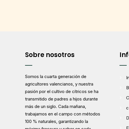
Las
opciones
se
pueden
elegir
en
la
Sobre nosotros
In
página
de
producto
Somos la cuarta generación de
I
agricultores valencianos, y nuestra
B
pasión por el cultivo de cítricos se ha
C
transmitido de padres a hijos durante
más de un siglo. Cada mañana,
c
trabajamos en el campo con métodos
D
100 % naturales, garantizando la
E
máxima frescura y sabor en cada