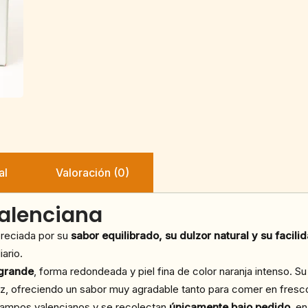
al
Valoración (0)
alenciana
reciada por su
sabor equilibrado, su dulzor natural y su facil
ario.
grande
, forma redondeada y piel fina de color naranja intenso. S
ez, ofreciendo un sabor muy agradable tanto para comer en fres
campos valencianos y se recolectan
únicamente bajo pedido
, e