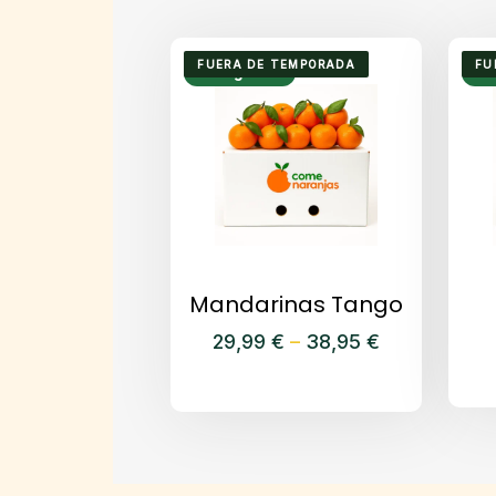
FUERA DE TEMPORADA
FU
Envío gratuito
Env
Mandarinas Tango
29,99
€
38,95
€
Price
–
Este
range:
producto
29,99 €
tiene
through
múltiples
38,95 €
variantes.