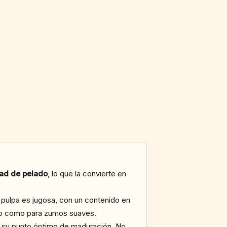
idad de pelado
, lo que la convierte en
u pulpa es jugosa, con un contenido en
co como para zumos suaves.
n su punto óptimo de maduración. No