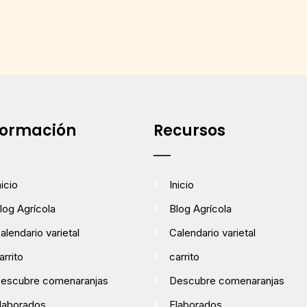
formación
Recursos
nicio
Inicio
log Agrícola
Blog Agrícola
alendario varietal
Calendario varietal
arrito
carrito
escubre comenaranjas
Descubre comenaranjas
laborados
Elaborados