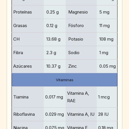
Proteínas
0.25 g
Magnesio
5 mg
Grasas
0.12 g
Fósforo
11 mg
CH
13.68 g
Potasio
108 mg
Fibra
2.3 g
Sodio
1 mg
Azúcares
10.37 g
Zinc
0.05 mg
Vitaminas
Vitamina A,
Tiamina
0.017 mg
1 mcg
RAE
Riboflavina
0.029 mg
Vitamina A, IU
28 IU
Niacina
0.075 mg
Vitamina E
0.18 mg