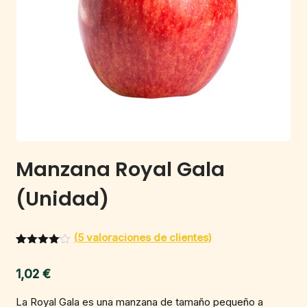
Manzana Royal Gala
(Unidad)
(
5
valoraciones de clientes)
Valorado
4
con
4.00
1,02
€
de 5 en
base a
valoracio
La Royal Gala es una manzana de tamaño pequeño a
nes de