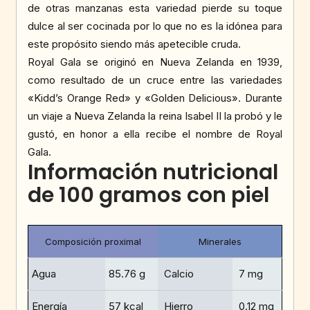
de otras manzanas esta variedad pierde su toque
dulce al ser cocinada por lo que no es la idónea para
este propósito siendo más apetecible cruda.
Royal Gala se originó en Nueva Zelanda en 1939,
como resultado de un cruce entre las variedades
«Kidd’s Orange Red» y «Golden Delicious». Durante
un viaje a Nueva Zelanda la reina Isabel II la probó y le
gustó, en honor a ella recibe el nombre de Royal
Gala.
Información nutricional
de 100 gramos con piel
Composición proximal
Minerales
Agua
85.76 g
Calcio
7 mg
Energía
57 kcal
Hierro
0.12 mg