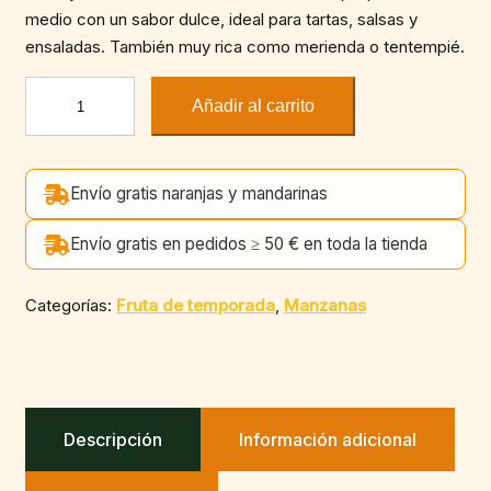
clientes
medio con un sabor dulce, ideal para tartas, salsas y
ensaladas. También muy rica como merienda o tentempié.
Manzana
Añadir al carrito
Royal
Gala
(Unidad)
Envío gratis naranjas y mandarinas
cantidad
Envío gratis en pedidos ≥ 50 € en toda la tienda
Categorías:
Fruta de temporada
,
Manzanas
Descripción
Información adicional