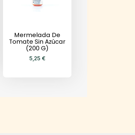
Mermelada De
Tomate Sin Azúcar
(200 G)
5,25
€