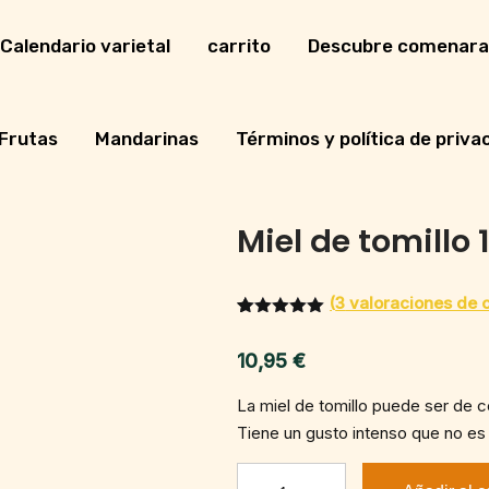
Calendario varietal
carrito
Descubre comenara
Frutas
Mandarinas
Términos y política de priva
Miel de tomillo 
(
3
valoraciones de c
Valorado
3
con
5.00
10,95
€
de 5 en
base a
valoracione
La miel de tomillo puede ser de co
s de
clientes
Tiene un gusto intenso que no es 
Miel