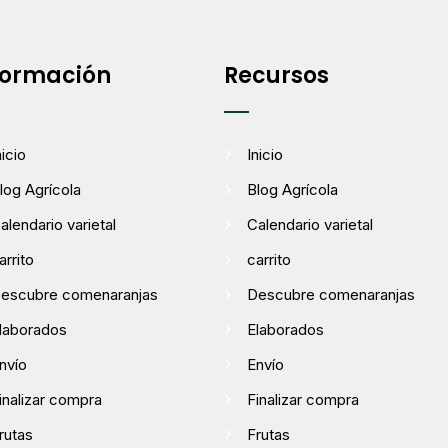
formación
Recursos
nicio
Inicio
log Agrícola
Blog Agrícola
alendario varietal
Calendario varietal
arrito
carrito
escubre comenaranjas
Descubre comenaranjas
laborados
Elaborados
nvío
Envío
inalizar compra
Finalizar compra
rutas
Frutas