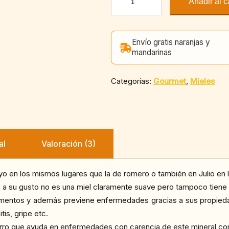
Añadir al c
de
tomillo
1
Envío gratis naranjas y
kg
mandarinas
cantidad
Categorías:
Gourmet
,
Mieles
al
Valoración (3)
o en los mismos lugares que la de romero o también en Julio en la
o a su gusto no es una miel claramente suave pero tampoco tiene 
limentos y además previene enfermedades gracias a sus propieda
tis, gripe etc.
erro que ayuda en enfermedades con carencia de este mineral co