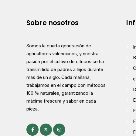
Sobre nosotros
In
Somos la cuarta generación de
I
agricultores valencianos, y nuestra
B
pasión por el cultivo de cítricos se ha
C
transmitido de padres a hijos durante
más de un siglo. Cada mañana,
c
trabajamos en el campo con métodos
D
100 % naturales, garantizando la
E
máxima frescura y sabor en cada
pieza.
E
F
F