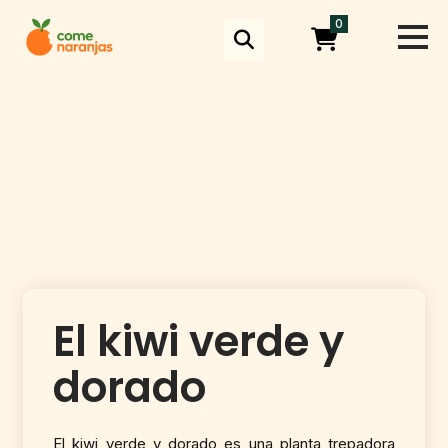
Skip
0
to
content
El kiwi verde y
dorado
El kiwi verde y dorado es una planta trepadora