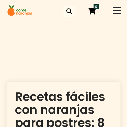
Skip
0
to
content
Recetas fáciles
con naranjas
para postres: 8