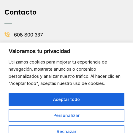
Contacto
608 800 337
info@comenaranjas.com
Valoramos tu privacidad
Picanya, Valencia
Utilizamos cookies para mejorar tu experiencia de
navegación, mostrarte anuncios o contenido
personalizados y analizar nuestro tráfico. Al hacer clic en
BOLETÍN DE LA HUERTA
"Aceptar todo", aceptas nuestro uso de cookies.
Subscribirse
¡Hola!
Aceptar todo
¿Necesitas ayuda? Consúltame
por WhatsApp
Personalizar
Copyright © 2025 Comenaranjas. Todos los derechos
reservados.
Rechazar