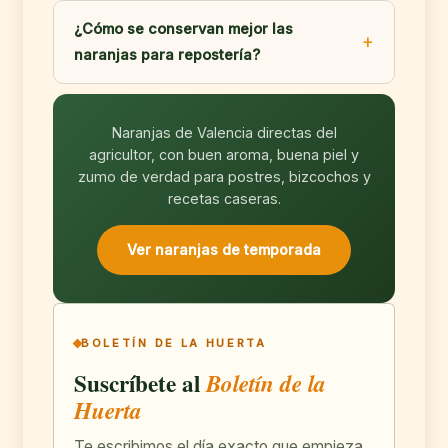
¿Cómo se conservan mejor las
naranjas para repostería?
Naranjas de Valencia directas del
agricultor, con buen aroma, buena piel y
zumo de verdad para postres, bizcochos y
recetas caseras.
Ver naranjas de temporada
BOLETÍN DE LA HUERTA
Suscríbete al
Boletín de la
Huerta
Te escribimos el día exacto que empieza