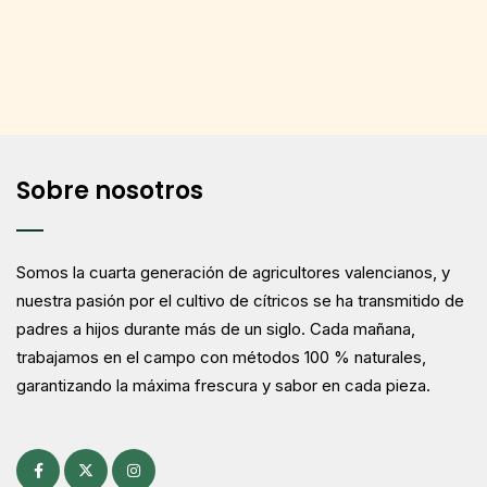
opciones
se
pueden
elegir
en
la
página
Sobre nosotros
de
producto
Somos la cuarta generación de agricultores valencianos, y
nuestra pasión por el cultivo de cítricos se ha transmitido de
padres a hijos durante más de un siglo. Cada mañana,
trabajamos en el campo con métodos 100 % naturales,
garantizando la máxima frescura y sabor en cada pieza.