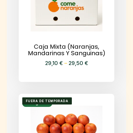
Caja Mixta (Naranjas,
Mandarinas Y Sanguinas)
29,10
€
29,50
€
Price
–
Este
range:
producto
29,10 €
tiene
through
múltiples
29,50 €
variantes.
FUERA DE TEMPORADA
Envío gratuito
Las
opciones
se
pueden