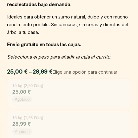
clientes
recolectadas bajo demanda.
through
28,99 €
Ideales para obtener un zumo natural, dulce y con mucho
rendimiento por kilo. Sin cámaras, sin ceras y directas del
árbol a tu casa.
Envío gratuito en todas las cajas.
Selecciona el peso para añadir la caja al carrito.
25,00
€
28,99
€
Price
–
Elige una opción para continuar
range:
10 kg (2,50 €/kg)
25,00 €
25,00
€
through
Agotado
28,99 €
15 kg (1,93 €/kg)
28,99
€
Agotado