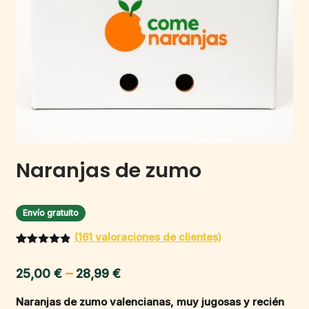
Naranjas de zumo
Envío gratuito
(
161
valoraciones de clientes)
Valorado
148
con
4.83
Price
–
25,00
€
28,99
€
de 5 en
base a
range:
valoracione
Naranjas de zumo valencianas, muy jugosas y recién
s de
25,00 €