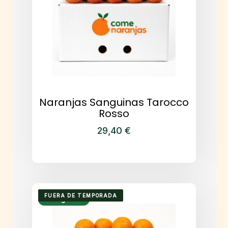
elegir
en
la
página
de
producto
Naranjas Sanguinas Tarocco
Rosso
29,40
€
Este
producto
tiene
múltiples
variantes.
FUERA DE TEMPORADA
Envío gratuito
Las
opciones