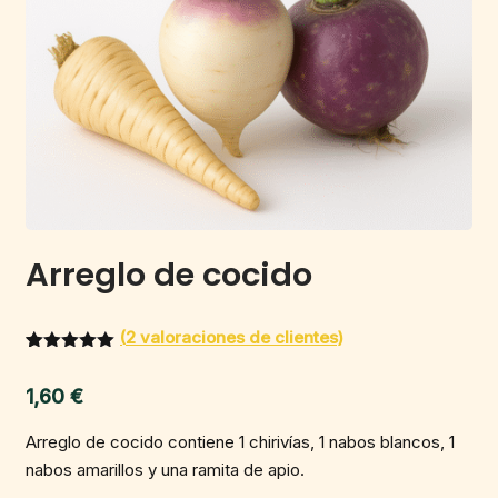
Arreglo de cocido
(
2
valoraciones de clientes)
Valorado
1
con
5.00
1,60
€
de 5 en
base a
valoración
Arreglo de cocido contiene 1 chirivías, 1 nabos blancos, 1
de un
cliente
nabos amarillos y una ramita de apio.