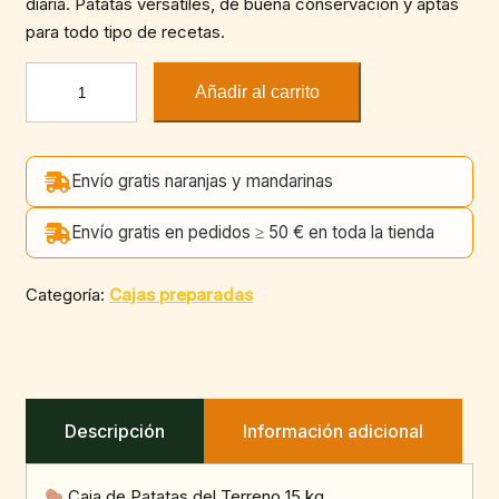
diaria. Patatas versátiles, de buena conservación y aptas
para todo tipo de recetas.
Caja
Añadir al carrito
de
Patatas
del
Envío gratis naranjas y mandarinas
Terreno
15
Envío gratis en pedidos ≥ 50 € en toda la tienda
kg
cantidad
Categoría:
Cajas preparadas
Descripción
Información adicional
Caja de Patatas del Terreno 15 kg