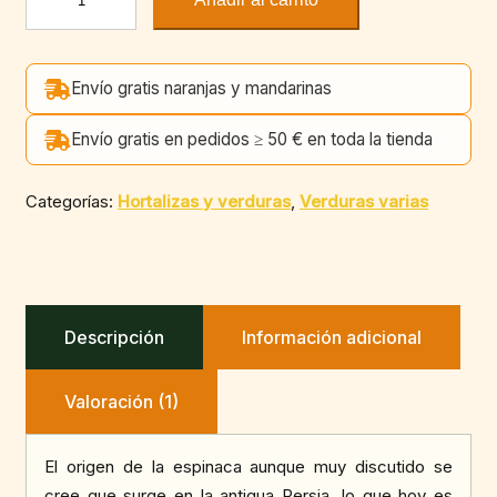
(400
g)
cantidad
Envío gratis naranjas y mandarinas
Envío gratis en pedidos ≥ 50 € en toda la tienda
Categorías:
Hortalizas y verduras
,
Verduras varias
Descripción
Información adicional
Valoración (1)
El origen de la espinaca aunque muy discutido se
cree que surge en la antigua Persia, lo que hoy es