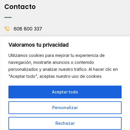
Contacto
608 800 337
info@comenaranjas.com
Valoramos tu privacidad
Picanya, Valencia
Utilizamos cookies para mejorar tu experiencia de
navegación, mostrarte anuncios o contenido
personalizados y analizar nuestro tráfico. Al hacer clic en
BOLETÍN DE LA HUERTA
"Aceptar todo", aceptas nuestro uso de cookies.
Subscribirse
¡Hola!
Aceptar todo
¿Necesitas ayuda? Consúltame
por WhatsApp
Personalizar
Copyright © 2025 Comenaranjas. Todos los derechos
reservados.
Rechazar