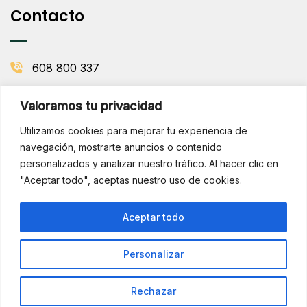
Contacto
608 800 337
info@comenaranjas.com
Valoramos tu privacidad
Picanya, Valencia
Utilizamos cookies para mejorar tu experiencia de
navegación, mostrarte anuncios o contenido
personalizados y analizar nuestro tráfico. Al hacer clic en
BOLETÍN DE LA HUERTA
"Aceptar todo", aceptas nuestro uso de cookies.
Subscribirse
¡Hola!
Aceptar todo
¿Necesitas ayuda? Consúltame
por WhatsApp
Personalizar
Copyright © 2025 Comenaranjas. Todos los derechos
reservados.
Rechazar