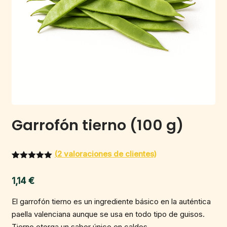
Garrofón tierno (100 g)
(
2
valoraciones de clientes)
Valorado
1
con
5.00
1,14
€
de 5 en
base a
valoración
El garrofón tierno es un ingrediente básico en la auténtica
de un
cliente
paella valenciana aunque se usa en todo tipo de guisos.
Tierno otorga un sabor único en caldos.