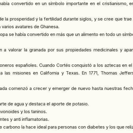
había convertido en un símbolo importante en el cristianismo, e
 de la prosperidad y la fertilidad durante siglos, y se cree que tr
n varios avatares de Ghanesa.
opa se había convertido en más que un alimento en todo un símbol
nen a valorar la granada por sus propiedades medicinales y a
ioneros españoles. Cuando Cortés conquistó a los aztecas en el
a las misiones en California y Texas. En 1771, Thomas Jeffer
anada comenzó a crecer y emerger de nuevo hasta nuestras fech
rte de agua y destaca el aporte de potasio.
avonoides y los taninos.
tes y anti inflamatorias.
de carbono la hace ideal para personas con diabetes y los que reli