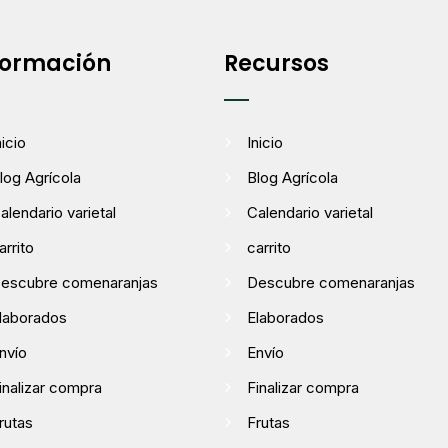
formación
Recursos
nicio
Inicio
log Agrícola
Blog Agrícola
alendario varietal
Calendario varietal
arrito
carrito
escubre comenaranjas
Descubre comenaranjas
laborados
Elaborados
nvío
Envío
inalizar compra
Finalizar compra
rutas
Frutas