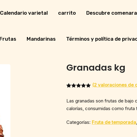
Calendario varietal
carrito
Descubre comenara
Frutas
Mandarinas
Términos y política de priva
Granadas kg
(
2
valoraciones de c
Valorado
1
con
5.00
Las granadas son frutas de bajo 
de 5 en
base a
calorías, consumidas como fruta 
valoración
de un
cliente
Categorías:
Fruta de temporada