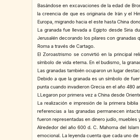
Basándose en excavaciones de la edad de Bronce
la creencia de que es originaria de Irán y el H
Europa, migrando hacia el este hasta China dond
La granada fue llevada a Egipto desde Siria d
Jerusalén decorando los pilares con granadas q
Roma a través de Cartago.
El Zoroastrismo se convirtió en la principal r
símbolo de vida eterna. En el budismo, la granad
Las granadas también ocuparon un lugar destac
Debido a que la granada es un símbolo de fuerza
punta cuando invadieron Grecia en el año 480 an
LLegaron por primera vez a China desde Oriente 
La realización e impresión de la primera bibl
referencias a las granadas permanecen intacta
fueron representadas en dinero judío, muebles y
Alrededor del año 600 d. C. Mahoma del Islam te
emocional. La leyenda cuenta que cada uno de 