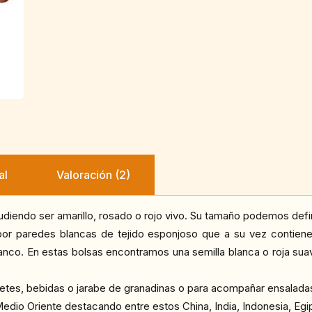
al
Valoración (2)
udiendo ser amarillo, rosado o rojo vivo. Su tamaño podemos defin
 por paredes blancas de tejido esponjoso que a su vez contiene
anco. En estas bolsas encontramos una semilla blanca o roja su
betes, bebidas o jarabe de granadinas o para acompañar ensalada
edio Oriente destacando entre estos China, India, Indonesia, Egi