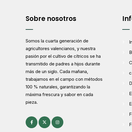
Sobre nosotros
In
Somos la cuarta generación de
I
agricultores valencianos, y nuestra
B
pasión por el cultivo de cítricos se ha
C
transmitido de padres a hijos durante
más de un siglo. Cada mañana,
c
trabajamos en el campo con métodos
D
100 % naturales, garantizando la
E
máxima frescura y sabor en cada
pieza.
E
F
F