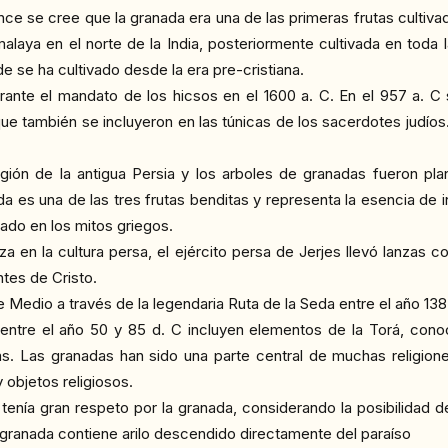
 se cree que la granada era una de las primeras frutas cultiva
imalaya en el norte de la India, posteriormente cultivada en toda 
e se ha cultivado desde la era pre-cristiana.
urante el mandato de los hicsos en el 1600 a. C. En el 957 a. 
ue también se incluyeron en las túnicas de los sacerdotes judíos
eligión de la antigua Persia y los arboles de granadas fueron 
a es una de las tres frutas benditas y representa la esencia de in
ado en los mitos griegos.
 en la cultura persa, el ejército persa de Jerjes llevó lanzas c
tes de Cristo.
Medio a través de la legendaria Ruta de la Seda entre el año 138 
ia entre el año 50 y 85 d. C incluyen elementos de la Torá, co
s. Las granadas han sido una parte central de muchas religiones
 objetos religiosos.
nía gran respeto por la granada, considerando la posibilidad de 
granada contiene arilo descendido directamente del paraíso