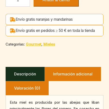
de
romero
1
Envío gratis naranjas y mandarinas
kg
cantidad
Envío gratis en pedidos ≥ 50 € en toda la tienda
Categorías:
Gourmet
,
Mieles
Descripción
Información adicional
Valoración (0)
Esta miel es producida por las abejas que liban
principalmente las flores del romero. Se cosecha en