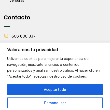
Verduras
Contacto
608 800 337
info@comenaranjas.com
Valoramos tu privacidad
Picanya, Valencia
Utilizamos cookies para mejorar tu experiencia de
navegación, mostrarte anuncios o contenido
personalizados y analizar nuestro tráfico. Al hacer clic en
BOLETÍN DE LA HUERTA
"Aceptar todo", aceptas nuestro uso de cookies.
Subscribirse
¡Hola!
Aceptar todo
¿Necesitas ayuda? Consúltame
por WhatsApp
Personalizar
Copyright © 2025 Comenaranjas. Todos los derechos