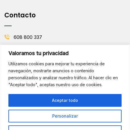
Contacto
608 800 337
info@comenaranjas.com
Valoramos tu privacidad
Picanya, Valencia
Utilizamos cookies para mejorar tu experiencia de
navegación, mostrarte anuncios o contenido
personalizados y analizar nuestro tráfico. Al hacer clic en
BOLETÍN DE LA HUERTA
"Aceptar todo", aceptas nuestro uso de cookies.
Subscribirse
¡Hola!
Aceptar todo
¿Necesitas ayuda? Consúltame
por WhatsApp
Personalizar
Copyright © 2025 Comenaranjas. Todos los derechos