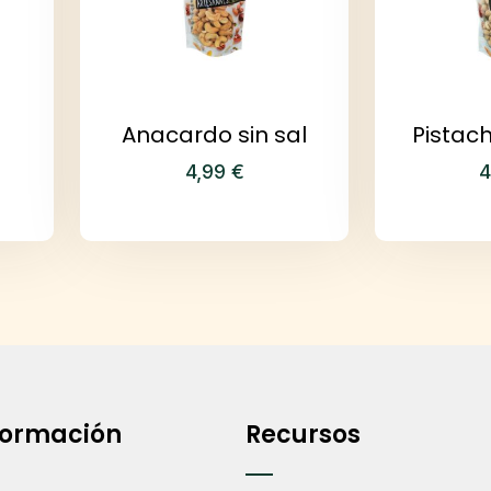
a
Anacardo sin sal
Pistac
4,99
€
4
formación
Recursos