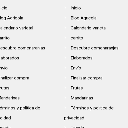
nicio
Inicio
log Agrícola
Blog Agrícola
alendario varietal
Calendario varietal
arrito
carrito
escubre comenaranjas
Descubre comenaranjas
laborados
Elaborados
nvío
Envío
inalizar compra
Finalizar compra
rutas
Frutas
andarinas
Mandarinas
érminos y política de
Términos y política de
acidad
privacidad
ienda
Tienda