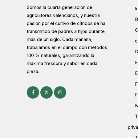
Somos la cuarta generación de
I
agricultores valencianos, y nuestra
B
pasión por el cultivo de cítricos se ha
C
transmitido de padres a hijos durante
más de un siglo. Cada mañana,
c
trabajamos en el campo con métodos
D
100 % naturales, garantizando la
E
máxima frescura y sabor en cada
pieza.
E
F
F
M
T
priv
T