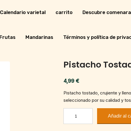
Calendario varietal
carrito
Descubre comenara
Frutas
Mandarinas
Términos y política de priva
Pistacho Tosta
4,99
€
Pistacho tostado, crujiente y llen
seleccionado por su calidad y tos
Pistacho
Añadir al c
Tostado
cantidad