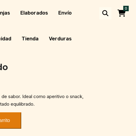
0
njas
Elaborados
Envío
cidad
Tienda
Verduras
do
o de sabor. Ideal como aperitivo o snack,
tado equilibrado.
arrito