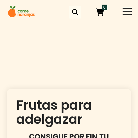
Skip
0
to
content
Frutas para
adelgazar
CONSIGUE POR FIN TU