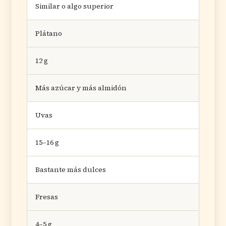
Similar o algo superior
Plátano
12 g
Más azúcar y más almidón
Uvas
15–16 g
Bastante más dulces
Fresas
4–5 g