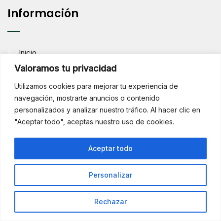
Información
Inicio
Valoramos tu privacidad
Blog Agrícola
Utilizamos cookies para mejorar tu experiencia de
Calendario varietal
navegación, mostrarte anuncios o contenido
carrito
personalizados y analizar nuestro tráfico. Al hacer clic en
Descubre comenaranjas
"Aceptar todo", aceptas nuestro uso de cookies.
Elaborados
¡Hola!
Aceptar todo
Envío
¿Necesitas ayuda? Consúltame
por WhatsApp
Finalizar compra
Personalizar
Frutas
Rechazar
Mandarinas