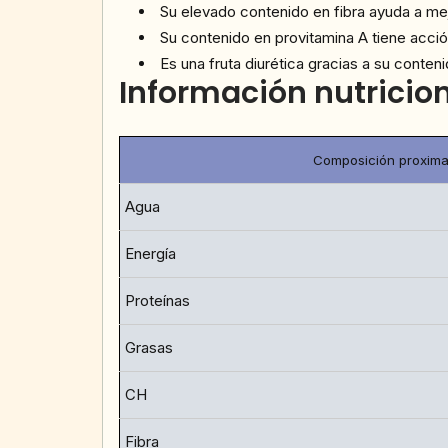
Su elevado contenido en fibra ayuda a mejor
Su contenido en provitamina A tiene acció
Es una fruta diurética gracias a su conten
Información nutricio
Composición proxima
Agua
Energía
Proteínas
Grasas
CH
Fibra