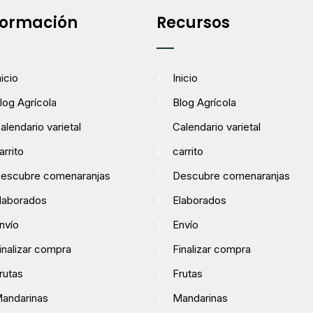
formación
Recursos
nicio
Inicio
log Agrícola
Blog Agrícola
alendario varietal
Calendario varietal
arrito
carrito
escubre comenaranjas
Descubre comenaranjas
laborados
Elaborados
nvío
Envío
inalizar compra
Finalizar compra
rutas
Frutas
andarinas
Mandarinas