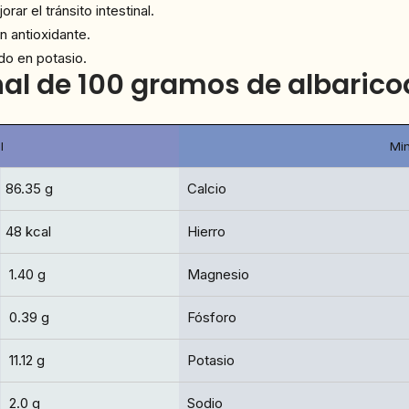
ar el tránsito intestinal.
n antioxidante.
ido en potasio.
nal de 100 gramos de albaric
l
Min
86.35 g
Calcio
48 kcal
Hierro
1.40 g
Magnesio
0.39 g
Fósforo
11.12 g
Potasio
2.0 g
Sodio