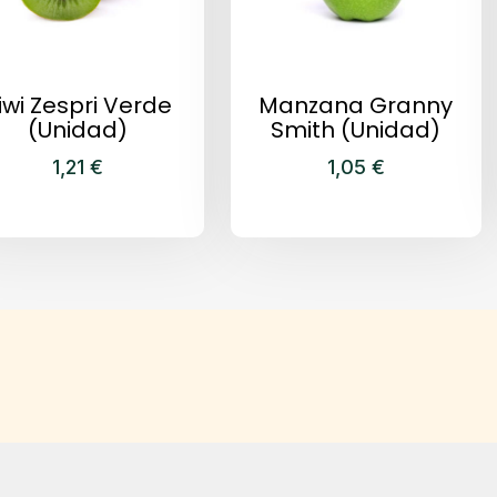
iwi Zespri Verde
Manzana Granny
(Unidad)
Smith (Unidad)
1,21
€
1,05
€