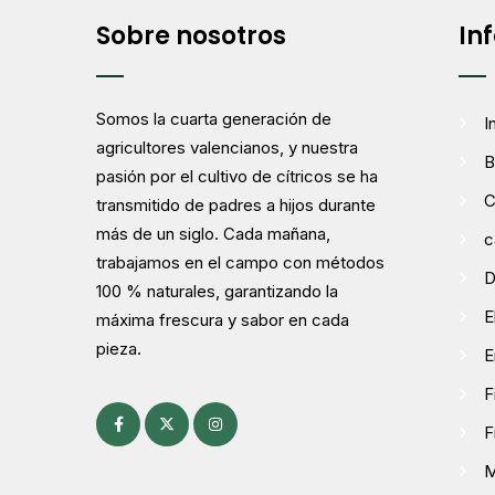
Sobre nosotros
In
Somos la cuarta generación de
I
agricultores valencianos, y nuestra
B
pasión por el cultivo de cítricos se ha
C
transmitido de padres a hijos durante
más de un siglo. Cada mañana,
c
trabajamos en el campo con métodos
D
100 % naturales, garantizando la
E
máxima frescura y sabor en cada
pieza.
E
F
F
M