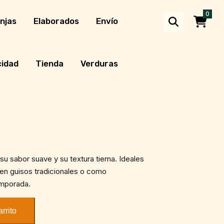
0
njas
Elaborados
Envío
cidad
Tienda
Verduras
u sabor suave y su textura tierna. Ideales
 en guisos tradicionales o como
mporada.
arrito