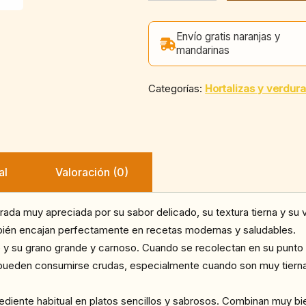
g)
cantidad
Envío gratis naranjas y
mandarinas
Categorías:
Hortalizas y verdur
al
Valoración (0)
da muy apreciada por su sabor delicado, su textura tierna y su v
mbién encajan perfectamente en recetas modernas y saludables.
e y su grano grande y carnoso. Cuando se recolectan en su punto
ueden consumirse crudas, especialmente cuando son muy tiernas
rediente habitual en platos sencillos y sabrosos. Combinan muy b