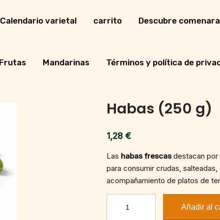
Calendario varietal
carrito
Descubre comenara
Frutas
Mandarinas
Términos y política de priva
Habas (250 g)
1,28
€
Las
habas frescas
destacan por s
para consumir crudas, salteadas,
acompañamiento de platos de te
Habas
Añadir al c
(250