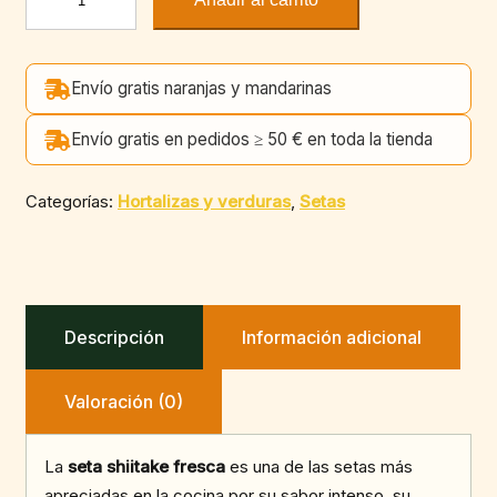
Shiitake
(100
g)
Envío gratis naranjas y mandarinas
cantidad
Envío gratis en pedidos ≥ 50 € en toda la tienda
Categorías:
Hortalizas y verduras
,
Setas
Descripción
Información adicional
Valoración (0)
La
seta shiitake fresca
es una de las setas más
apreciadas en la cocina por su sabor intenso, su