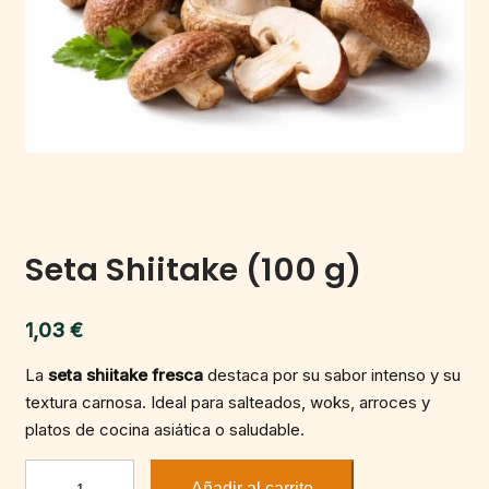
Seta Shiitake (100 g)
1,03
€
La
seta shiitake fresca
destaca por su sabor intenso y su
textura carnosa. Ideal para salteados, woks, arroces y
platos de cocina asiática o saludable.
Seta
Añadir al carrito