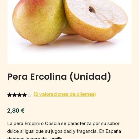
Pera Ercolina (Unidad)
(
3
valoraciones de clientes)
Valorado
2
con
4.00
2,30
€
de 5 en
base a
valoracio
La pera Ercolini o Coscia se caracteriza por su sabor
nes de
clientes
dulce al igual que su jugosidad y fragancia. En España
destaca la pera de Jumilla.