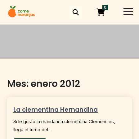
Skip
0
to
content
Mes:
enero 2012
La clementina Hernandina
Si le gustó la mandarina clementina Clemenules,
llega el turno del…