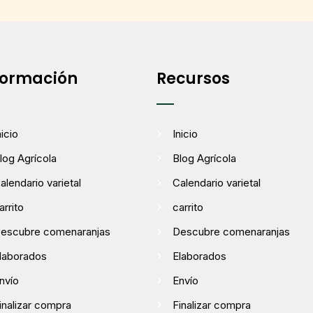
formación
Recursos
nicio
Inicio
log Agrícola
Blog Agrícola
alendario varietal
Calendario varietal
arrito
carrito
escubre comenaranjas
Descubre comenaranjas
laborados
Elaborados
nvío
Envío
inalizar compra
Finalizar compra