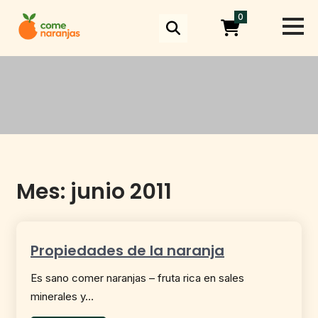
Skip
0
to
content
Mes:
junio 2011
Propiedades de la naranja
Es sano comer naranjas – fruta rica en sales
minerales y…